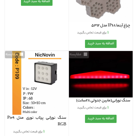
چراغ آبنما IP68 مدل 5312
۱
برای قیمت تماس بگیرید
مقایسه
مقایسه
سنگ نورانی(مابین جدولی 28سانت)
۱
برای قیمت تماس بگیرید
سنگ نورانی پرتاب نوری مدل P109
RGB
۱
برای قیمت تماس بگیرید