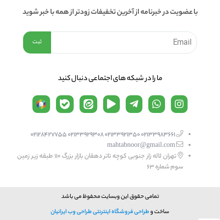
با عضویت در خبرنامه از آخرین تخفیفات زودتر از همه با خبر شوید
ما را در شبكه های اجتماعی دنبال کنید
02133983661 02133921350 02133929308 02128427755
mahtabnoor@gmail.com
تهران لاله زار جنوبی کوچه تاتر دهقان بازار بزرگ 110 طبقه زیر زمین
سوم شماره 63
تمامی حقوق این وبسایت محفوظ می باشد
ساخت و
طراحی فروشگاه اینترنتی
طراحی وب ایرانیان