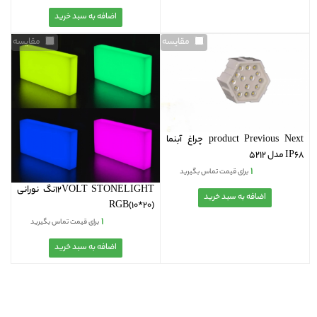
مقایسه
مقایسه
product Previous Next چراغ آبنما
IP68 مدل 5212
۱
برای قیمت تماس بگیرید
12VOLT STONELIGHTنگ نورانی
(20*10)RGB
۱
برای قیمت تماس بگیرید