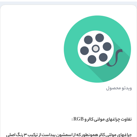
ویدئو محصول
تفاوت چراغهای مولتی کالر و RGB :
چراغهای مولتی کالر همونطور که از اسمشون پیداست از ترکیب ۳ رنگ اصلی