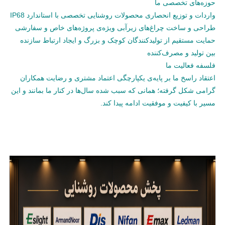
حوزه‌های تخصصی ما
واردات و توزیع انحصاری محصولات روشنایی تخصصی با استاندارد IP68
طراحی و ساخت چراغ‌های زیرآبی ویژه‌ی پروژه‌های خاص و سفارشی
حمایت مستقیم از تولیدکنندگان کوچک و بزرگ و ایجاد ارتباط سازنده
بین تولید و مصرف‌کننده
فلسفه فعالیت ما
اعتقاد راسخ ما بر پایه‌ی یکپارچگی اعتماد مشتری و رضایت همکاران
گرامی شکل گرفته؛ همانی که سبب شده سال‌ها در کنار ما بمانند و این
مسیر با کیفیت و موفقیت ادامه پیدا کند.