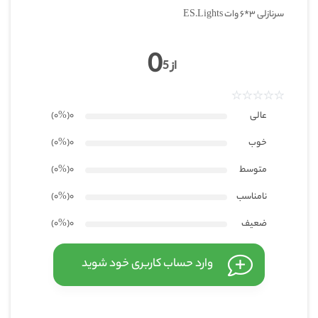
درجه حفاظت
سرنازلی 3*6 وات ES.Lights
0
از 5
جریان
عالی
0
(۰
%
)
خوب
0
(۰
%
)
ابعاد
متوسط
0
(۰
%
)
نامناسب
0
(۰
%
)
ضعیف
0
(۰
%
)
وارد حساب کاربری خود شوید