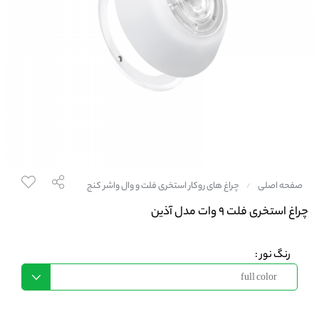
صفحه اصلی
چراغ های روکار استخری فلت و وال واشر کنج
/
چراغ استخری فلت 9 وات مدل آذین
رنگ نور :
full color