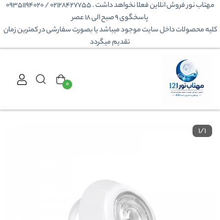
مهتاب نور فروش انلاین فعلا نخواهد داشت . 02128427755 / 09351194020
پاسخگوی 9 صبح الی 18 عصر
کلیه محصولات داخل سایت موجود میباشد یا بصورت سفارشی در کمترین زمان
تقدیم میگردد
۰