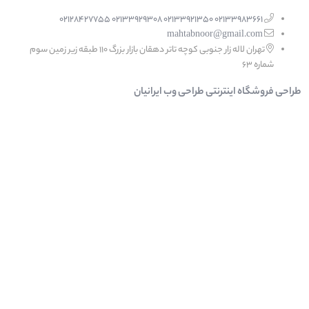
02133983661 02133921350 02133929308 02128427755
mahtabnoor@gmail.com
تهران لاله زار جنوبی کوچه تاتر دهقان بازار بزرگ 110 طبقه زیر زمین سوم
شماره 63
طراحی فروشگاه اینترنتی
طراحی وب ایرانیان