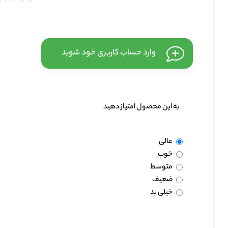
طیف نوری
وارد حساب کاربری خود شوید
CRI (شاخص نمود رنگ)
به این محصول امتیاز دهید
نوع برد
عالی
خوب
متوسط
سایز برش
ضعیف
خیلی بد
طول رول