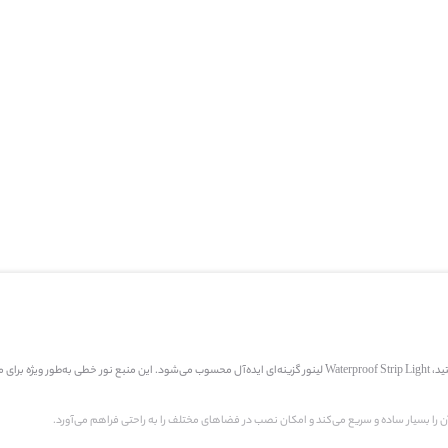
اگر به دنبال منبع نور خطی با مصرف انرژی پایین، نور یکنواخت و کیفیت بالا برای فضای باز هستید، Waterproof Strip Light لینور گز