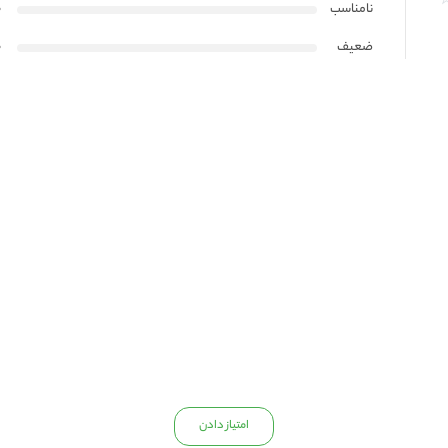
نامناسب
0
ضعیف
0
3000K و 4000K
بیش از 90
FPCB دو لایه
هر 10 سانتی‌متر
10 متر