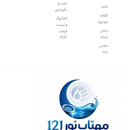
نصب و
خانه
نگهداری
اقلام
کاتالوگ
موجود
و لیست
تبادل
قیمت
لینک
PDF
تماس
با ما