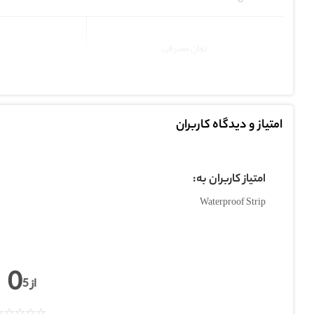
توان مصرفی
ولتاژ کاری
امتیاز و دیدگاه کاربران
درجه حفاظت
امتیاز کاربران به:
Waterproof Strip
شدت نور خروجی
0
از 5
شار نوری