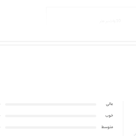
10 وات بر متر
24 ولت
IP67
1300 لومن بر متر
عالی
0
خوب
0
متوسط
0
130 لومن بروات