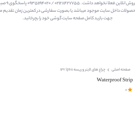
ا نخواهد داشت . 02128427755 / 09351194020 پاسخگوی 9 صبح الی 18 عصر
حصولات داخل سایت موجود میباشد یا بصورت سفارشی در کمترین زمان تقدیم م
جهت بازید کامل صفحه سایت گوشی خود را بچرخانید.
صفحه اصلی
چراغ های لاینر و ریسه 12v ip68
Waterproof Strip
0