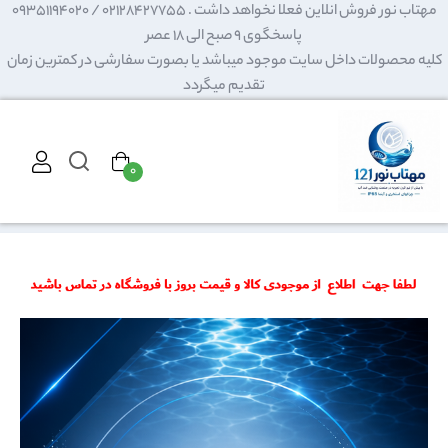
مهتاب نور فروش انلاین فعلا نخواهد داشت . 02128427755 / 09351194020
پاسخگوی 9 صبح الی 18 عصر
کلیه محصولات داخل سایت موجود میباشد یا بصورت سفارشی در کمترین زمان
تقدیم میگردد
۰